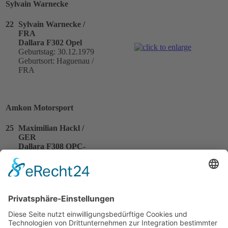
Sylvain Warnecke
22
Sylvain Warnecke /
FRA
Dallara F302 Opel
Geburtstag: 30.12.1979
Geburtsort: Haguenau /
FRA
Amkon Motorsport
25
Maximilian Hackl /
GER
Dallara F308 OPC-
Challenge
Geburtstag: 01.11.1992
Geburtsort: Dachau /
GER
Puresport