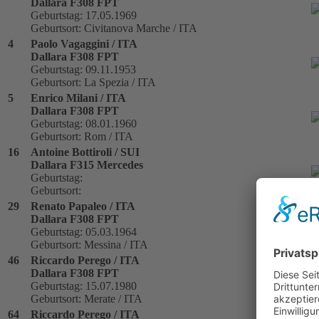
Dallara F308 FPT
Geburtstag: 17.05.1969
Geburtsort: Civitanova Marche / ITA
4
Paolo Vagaggini / ITA
Dallara F308 FPT
Geburtstag: 09.11.1953
Geburtsort: La Spezia / ITA
5
Enrico Milani / ITA
Dallara F308 FPT
Geburtstag: 08.01.1960
Geburtsort: Rom / ITA
16
Antoine Bottiroli / SUI
Dallara F315 Mercedes
Geburtstag:
Geburtsort:
29
Renato Papaleo / ITA
Dallara F308 FPT
Geburtstag: 05.03.1964
Geburtsort: Messina / ITA
46
Riccardo Perego / ITA
Dallara F308 FPT
Geburtstag: 15.07.1980
Geburtsort: Merate / ITA
64
Riccardo Perego / ITA