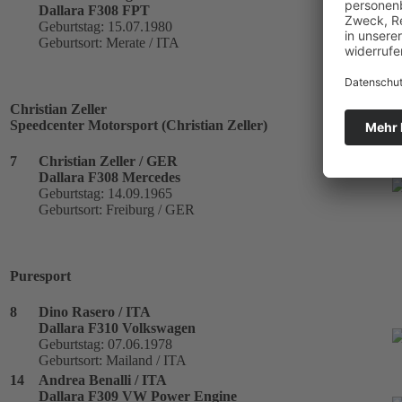
Dallara F308 FPT
Geburtstag: 15.07.1980
Geburtsort: Merate / ITA
Christian Zeller
Speedcenter Motorsport (Christian Zeller)
7
Christian Zeller / GER
Dallara F308 Mercedes
Geburtstag: 14.09.1965
Geburtsort: Freiburg / GER
Puresport
8
Dino Rasero / ITA
Dallara F310 Volkswagen
Geburtstag: 07.06.1978
Geburtsort: Mailand / ITA
14
Andrea Benalli / ITA
Dallara F309 VW Power Engine