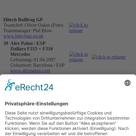
Hitech Bullfrog GP
Teamchef: Oliver Oakes (Foto)
Teammanager: Phil Blow
www.hitechgp.co.uk
39
Alex Palou / ESP
Dallara F315 + F316
Mercedes
Geburtstag: 01.04.1997
Geburtsort: Barcelona / ESP
www.alexpalou.com
65
Enaam Ahmed / GBR
Dallara F315 Mercedes
Geburtstag: 04.02.2000
Geburtsort: London / GBR
www.enaamahmed.com
66
Hon Chio Leong / MAC
Dallara F317 Mercedes
Geburtstag: 12.09.2001
Geburtsort: Zhuhai / CHN
77
Ben Hingeley / GBR
Dallara F316 + F315