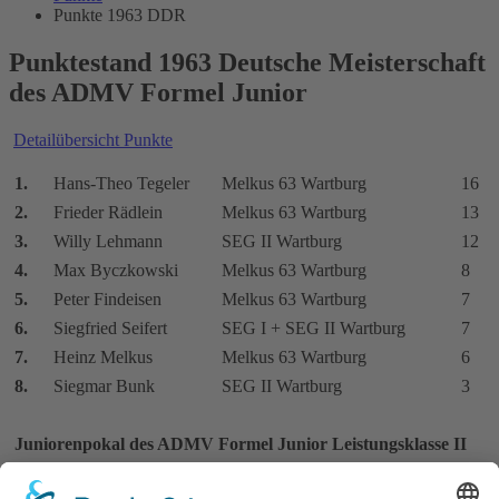
Punkte 1963 DDR
Punktestand 1963 Deutsche Meisterschaft
des ADMV Formel Junior
Detailübersicht Punkte
1.
Hans-Theo Tegeler
Melkus 63 Wartburg
16
2.
Frieder Rädlein
Melkus 63 Wartburg
13
3.
Willy Lehmann
SEG II Wartburg
12
4.
Max Byczkowski
Melkus 63 Wartburg
8
5.
Peter Findeisen
Melkus 63 Wartburg
7
6.
Siegfried Seifert
SEG I + SEG II Wartburg
7
7.
Heinz Melkus
Melkus 63 Wartburg
6
8.
Siegmar Bunk
SEG II Wartburg
3
Juniorenpokal des ADMV Formel Junior Leistungsklasse II
1.
Hans Roediger
Melkus 63 Wartburg
23