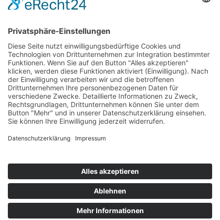
2.
Siegfried Leutert
SEG I Wartburg
18
3.
Wolfgang Wiele
Wiele-Eigenbau Wartburg
16
4.
Werner Markhoff
Melkus 62 Wartburg
14
5.
Christian Gallus
Gallus-Eigenbau Wartburg
6
6.
Helmut Zimmer
Zimmer-Eigenbau Wartburg
4
7.
Günther Klug
Melkus 62 Wartburg
3
8.
Peter Bretschneider
Melkus 62 Wartburg
3
9.
Dietmar Grieger
SEG I Wartburg
1
Bei Punktegleichheit entscheidet die bessere Platzierung in Dresden.
Impressum
Datenschutzerklärung
Kontakt
Links
Jahrbuch
Sitemap
Cookie-Einstellungen