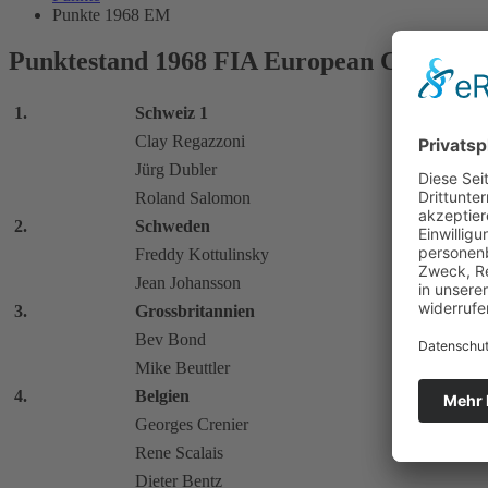
Punkte 1968 EM
Punktestand 1968 FIA European Cup for 
1.
Schweiz 1
Clay Regazzoni
Jürg Dubler
Roland Salomon
2.
Schweden
Freddy Kottulinsky
Jean Johansson
3.
Grossbritannien
Bev Bond
Mike Beuttler
4.
Belgien
Georges Crenier
Rene Scalais
Dieter Bentz