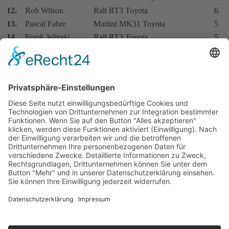
12.
Rob Wilson
Ralt RT3 Toyota
6
13.
Pascal Fabre
Martini MK31 Toyota
5
14.
Frank Jelinski
Ralt RT3 Toyota
5
Michael
15.
Ralt RT1 Toyota
4
Bleekemolen
16.
Thierry Tassin
Argo JM6 Toyota
3
17.
Daniele Albertin
Martini MK31 Toyota
2
Eddy Bianchi
Ralt RT1 Toyota
2
Eddie Jordan
Ralt RT3 Toyota
2
20.
Vinicio Salmi
Martini MK31 Toyota
1
Guido Cappellotto
Ralt RT3 Toyota
1
Roberto
March 803 Alfa Romeo
1
Campominosi
Wolfgang Klein
Ralt RT3 Toyota
1
Impressum
Datenschutzerklärung
Kontakt