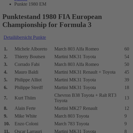
Punkte 1980 EM
Punktestand 1980 FIA European
Championship for Formula 3
Detailübersicht Punkte
1.
Michele Alboreto
March 803 Alfa Romeo
60
2.
Thierry Boutsen
Martini MK31 Toyota
54
3.
Corrado Fabi
March 803 Alfa Romeo
50
4.
Mauro Baldi
Martini MK31 Renault + Toyota
45
5.
Philippe Alliot
Martini MK31 Toyota
39
6.
Philippe Streiff
Martini MK31 Toyota
18
Chevron B38 Toyota + Ralt RT3
7.
Kurt Thiim
13
Toyota
8.
Alain Ferte
Martini MK27 Renault
12
9.
Mike White
March 803 Toyota
9
10.
Enzo Coloni
March 783 Toyota
9
11.
Oscar Larrauri
Martini MK31 Toyota
8