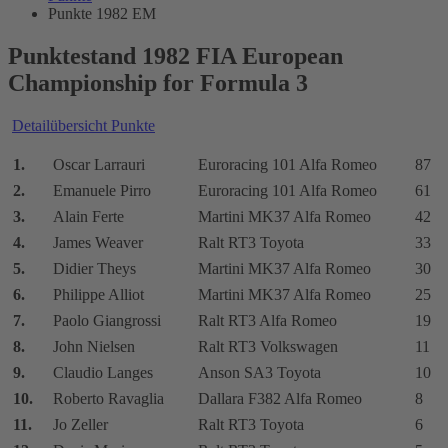
Punkte 1982 EM
Punktestand 1982 FIA European
Championship for Formula 3
Detailübersicht Punkte
1.
Oscar Larrauri
Euroracing 101 Alfa Romeo
87
2.
Emanuele Pirro
Euroracing 101 Alfa Romeo
61
3.
Alain Ferte
Martini MK37 Alfa Romeo
42
4.
James Weaver
Ralt RT3 Toyota
33
5.
Didier Theys
Martini MK37 Alfa Romeo
30
6.
Philippe Alliot
Martini MK37 Alfa Romeo
25
7.
Paolo Giangrossi
Ralt RT3 Alfa Romeo
19
8.
John Nielsen
Ralt RT3 Volkswagen
11
9.
Claudio Langes
Anson SA3 Toyota
10
10.
Roberto Ravaglia
Dallara F382 Alfa Romeo
8
11.
Jo Zeller
Ralt RT3 Toyota
6