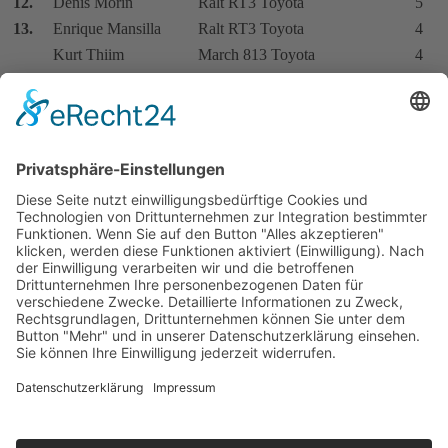
12.
Denis Morin
Ralt RT3 Toyota
5
13.
Enrique Mansilla
Ralt RT3 Toyota
4
Kurt Thiim
March 813 Toyota
4
Enrique Benamo
Ralt RT3 Toyota
4
16.
Roberto Moreno
Ralt RT3 Toyota
3
Franco Forini
Martini MK37 Alfa Romeo
3
Bernard Santal
Ralt RT3 Toyota
3
19.
Gero Zamagna
Anson SA3 Toyota
3
Carlos Abella
Ralt RT3 Volkswagen
3
21.
Luigi Giannini
Dallara F382 Toyota
2
22.
Guido Cappellotto
Ralt RT3 Alfa Romeo
1
Tommy Byrne
Ralt RT3 Toyota
1
Alfredo Sebastiani
Dallara F382 Toyota
1
Bengt Trägardh
Ralt RT3 Volkswagen
1
Impressum
Datenschutzerklärung
Kontakt