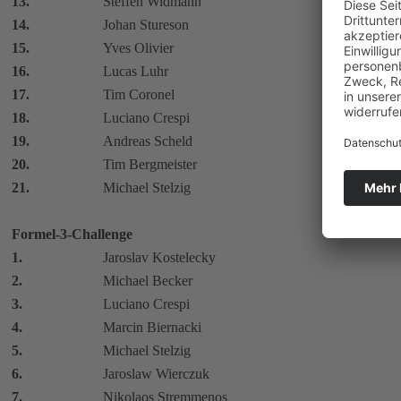
13.
Steffen Widmann
14.
Johan Stureson
15.
Yves Olivier
16.
Lucas Luhr
17.
Tim Coronel
18.
Luciano Crespi
19.
Andreas Scheld
20.
Tim Bergmeister
21.
Michael Stelzig
Formel-3-Challenge
1.
Jaroslav Kostelecky
2.
Michael Becker
3.
Luciano Crespi
4.
Marcin Biernacki
5.
Michael Stelzig
6.
Jaroslaw Wierczuk
7.
Nikolaos Stremmenos