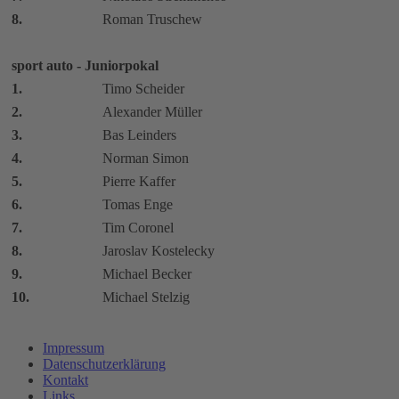
8.
Roman Truschew
sport auto - Juniorpokal
1.
Timo Scheider
2.
Alexander Müller
3.
Bas Leinders
4.
Norman Simon
5.
Pierre Kaffer
6.
Tomas Enge
7.
Tim Coronel
8.
Jaroslav Kostelecky
9.
Michael Becker
10.
Michael Stelzig
Impressum
Datenschutzerklärung
Kontakt
Links