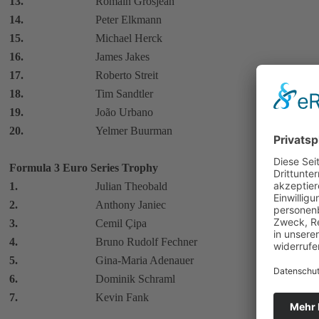
13.
Romain Grosjean
14.
Peter Elkmann
15.
Michael Herck
16.
James Jakes
17.
Roberto Streit
18.
Tim Sandtler
19.
João Urbano
20.
Yelmer Buurman
Formula 3 Euro Series Trophy
1.
Julian Theobald
2.
Anthony Janiec
3.
Cemil Çipa
4.
Bruno Rudolf Fechner
5.
Gina-Maria Adenauer
6.
Dominik Schraml
7.
Kevin Fank