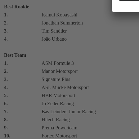
Best Rookie
1.
Kamui Kobayashi
2.
Jonathan Summerton
3.
Tim Sandtler
4.
João Urbano
Best Team
1.
ASM Formule 3
2.
Manor Motorsport
3.
Signature-Plus
4.
ASL Mücke Motorsport
5.
HBR Motorsport
6.
Jo Zeller Racing
7.
Bas Leinders Junior Racing
8.
Hitech Racing
9.
Prema Powerteam
10.
Fortec Motorsport