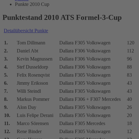
Punkte 2010 Cup
Punktestand 2010 ATS Formel-3-Cup
Detailübersicht Punkte
1.
Tom Dillmann
Dallara F305 Volkswagen
120
2.
Daniel Abt
Dallara F306 Volkswagen
112
3.
Kevin Magnussen
Dallara F306 Volkswagen
96
4.
Stef Dusseldorp
Dallara F306 Volkswagen
88
5.
Felix Rosenqvist
Dallara F305 Volkswagen
83
6.
Jimmy Eriksson
Dallara F305 Volkswagen
43
7.
Willi Steindl
Dallara F305 Volkswagen
43
8.
Markus Pommer
Dallara F306 + F307 Mercedes
40
9.
Alon Day
Dallara F305 Volkswagen
26
10.
Luis Felipe Derani
Dallara F305 Volkswagen
20
11.
Marco Sörensen
Dallara F305 Mercedes
18
12.
Rene Binder
Dallara F305 Volkswagen
12