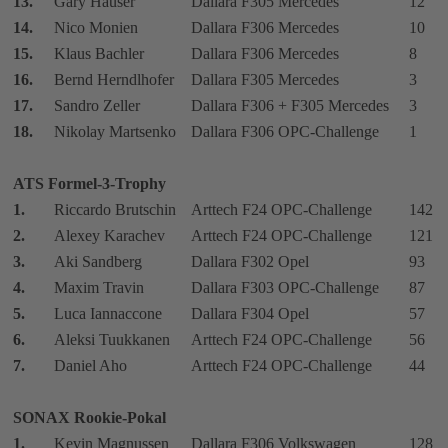
13.
Gary Hauser
Dallara F305 Mercedes
12
14.
Nico Monien
Dallara F306 Mercedes
10
15.
Klaus Bachler
Dallara F306 Mercedes
8
16.
Bernd Herndlhofer
Dallara F305 Mercedes
3
17.
Sandro Zeller
Dallara F306 + F305 Mercedes
3
18.
Nikolay Martsenko
Dallara F306 OPC-Challenge
1
ATS Formel-3-Trophy
1.
Riccardo Brutschin
Arttech F24 OPC-Challenge
142
2.
Alexey Karachev
Arttech F24 OPC-Challenge
121
3.
Aki Sandberg
Dallara F302 Opel
93
4.
Maxim Travin
Dallara F303 OPC-Challenge
87
5.
Luca Iannaccone
Dallara F304 Opel
57
6.
Aleksi Tuukkanen
Arttech F24 OPC-Challenge
56
7.
Daniel Aho
Arttech F24 OPC-Challenge
44
SONAX Rookie-Pokal
1.
Kevin Magnussen
Dallara F306 Volkswagen
128