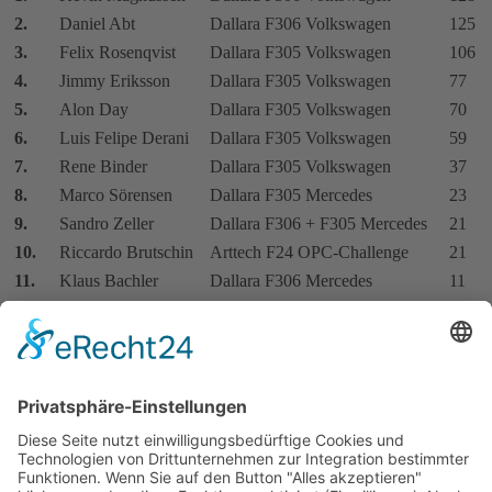
2.
Daniel Abt
Dallara F306 Volkswagen
125
3.
Felix Rosenqvist
Dallara F305 Volkswagen
106
4.
Jimmy Eriksson
Dallara F305 Volkswagen
77
5.
Alon Day
Dallara F305 Volkswagen
70
6.
Luis Felipe Derani
Dallara F305 Volkswagen
59
7.
Rene Binder
Dallara F305 Volkswagen
37
8.
Marco Sörensen
Dallara F305 Mercedes
23
9.
Sandro Zeller
Dallara F306 + F305 Mercedes
21
10.
Riccardo Brutschin
Arttech F24 OPC-Challenge
21
11.
Klaus Bachler
Dallara F306 Mercedes
11
12.
Luís Sá Silva
Dallara F305 Volkswagen
7
13.
Daniel Aho
Arttech F24 OPC-Challenge
7
14.
Kevin Friesacher
Dallara F306 Volkswagen
6
15.
Alexey Karachev
Arttech F24 OPC-Challenge
4
AvD Speed-Pokal
1.
Tom Dillmann
Dallara F305 Volkswagen
17