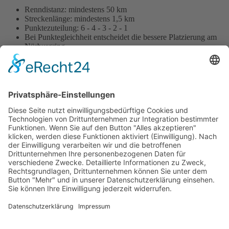
Renndistanz: mindestens 50 km
Streckenlänge: mindestens 1,5 km
Punktezuteilung: 6 - 4 - 3 - 2 - 1
Bei Punktegleichheit entscheidet die bessere Platzierung am
Nürburgring
Weitere Beiträge …
Reglement 1953 Straßenmeisterschaft der DDR Formel III
Reglement 1964 Deutsche Meisterschaft des ADMV Formel
3
Reglement 1974 ADAC-Preis der Formel 3
Reglement 1952 Deutsche Wagenmeisterschaft Formel 3
1
2
3
4
Impressum
Datenschutzerklärung