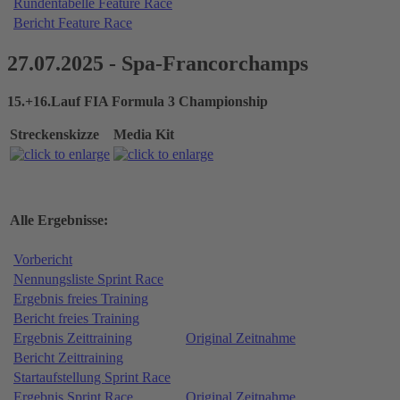
Rundentabelle Feature Race
Bericht Feature Race
27.07.2025 - Spa-Francorchamps
15.+16.Lauf FIA Formula 3 Championship
Streckenskizze
Media Kit
Alle Ergebnisse:
Vorbericht
Nennungsliste Sprint Race
Ergebnis freies Training
Bericht freies Training
Ergebnis Zeittraining
Original Zeitnahme
Bericht Zeittraining
Startaufstellung Sprint Race
Ergebnis Sprint Race
Original Zeitnahme