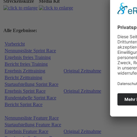
Streckenskizze
Media Kit
Alle Ergebnisse:
Vorbericht
Nennungsliste Sprint Race
Ergebnis freies Training
Bericht freies Training
Ergebnis Zeittraining
Original Zeitnahme
Bericht Zeittraining
Startaufstellung Sprint Race
Ergebnis Sprint Race
Original Zeitnahme
Rundentabelle Sprint Race
Bericht Sprint Race
Nennungsliste Feature Race
Startaufstellung Feature Race
Ergebnis Feature Race
Original Zeitnahme