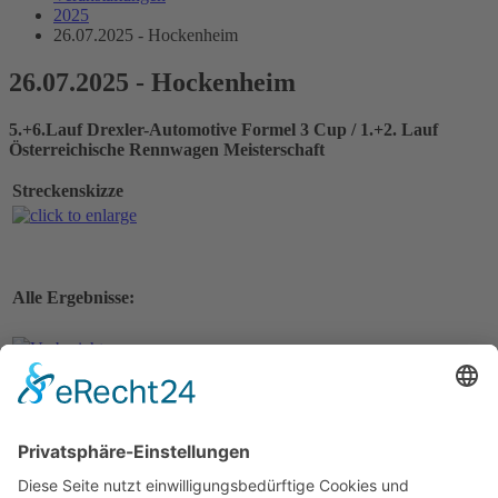
2025
26.07.2025 - Hockenheim
26.07.2025 - Hockenheim
5.+6.Lauf Drexler-Automotive Formel 3 Cup / 1.+2. Lauf
Österreichische Rennwagen Meisterschaft
Streckenskizze
Alle Ergebnisse:
Vorbericht
Nennungsliste Rennen 1
Ergebnis freies Training 1
Ergebnis freies Training 2
Ergebnis Zeittraining
Original Zeitnahme
Startaufstellung Rennen 1
Ergebnis Rennen 1
Original Zeitnahme