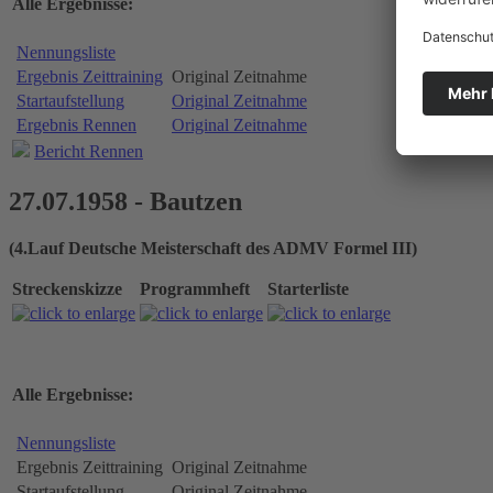
Alle Ergebnisse:
Nennungsliste
Ergebnis Zeittraining
Original Zeitnahme
Startaufstellung
Original Zeitnahme
Ergebnis Rennen
Original Zeitnahme
Bericht Rennen
27.07.1958 - Bautzen
(4.Lauf Deutsche Meisterschaft des ADMV Formel III)
Streckenskizze
Programmheft
Starterliste
Alle Ergebnisse:
Nennungsliste
Ergebnis Zeittraining
Original Zeitnahme
Startaufstellung
Original Zeitnahme