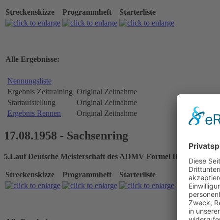
Streckenskizze
Programmheft
Starterliste
Alle Ergebnisse:
Nennungsliste
Ergebnis Zeittraining
Original Zeitnahme
Startaufstellung
Original Zeitnahme
Ergebnis Rennen
Original Zeitnahme
17.08.1958 - Sachsenring
5.Lauf Deutsche Meisterschaft des ADMV Formel III
Streckenskizze
Programmheft
Starterliste