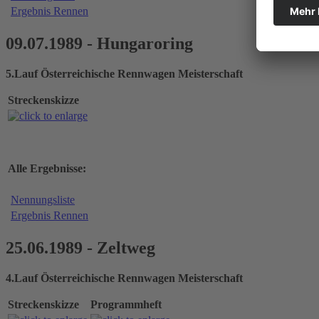
Ergebnis Rennen
09.07.1989 - Hungaroring
5.Lauf Österreichische Rennwagen Meisterschaft
Streckenskizze
Alle Ergebnisse:
Nennungsliste
Ergebnis Rennen
25.06.1989 - Zeltweg
4.Lauf Österreichische Rennwagen Meisterschaft
Streckenskizze
Programmheft