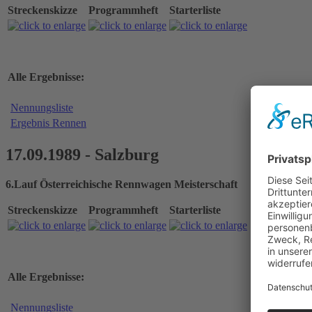
Streckenskizze
Programmheft
Starterliste
Alle Ergebnisse:
Nennungsliste
Ergebnis Rennen
17.09.1989 - Salzburg
6.Lauf Österreichische Rennwagen Meisterschaft
Streckenskizze
Programmheft
Starterliste
Alle Ergebnisse:
Nennungsliste