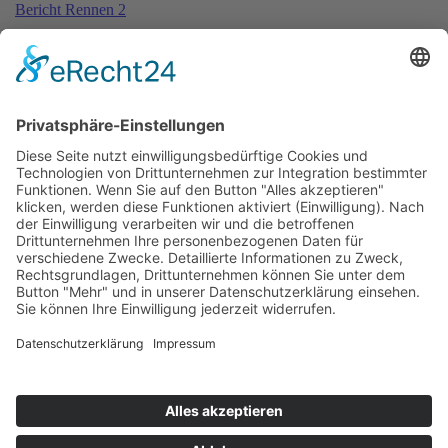
Bericht Rennen 2
Weitere Beiträge …
12.08.2001 - EuroSpeedway
29.07.2001 - Hockenheim
08.07.2001 - Norisring
17.06.2001 - Sachsenring
1
2
3
4
5
Impressum
Datenschutzerklärung
Kontakt
Links
Jahrbuch
Sitemap