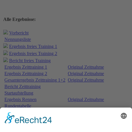
Alle Ergebnisse:
Vorbericht
Nennungsliste
Ergebnis freies Training 1
Ergebnis freies Training 2
Bericht freies Training
Ergebnis Zeittraining 1
Original Zeitnahme
Ergebnis Zeittraining 2
Original Zeitnahme
Gesamtergebnis Zeittraining 1+2
Original Zeitnahme
Bericht Zeittraining
Startaufstellung
Ergebnis Rennen
Original Zeitnahme
Rundentabelle
Bericht Rennen
Weitere Beiträge …