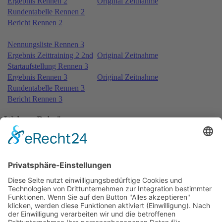
Ergebnis Rennen 2
Original Zeitnahme
Rundentabelle Rennen 2
Bericht Rennen 2
Nennungsliste Rennen 3
Ergebnis Zeittraining 2 2nd
Original Zeitnahme
Startaufstellung Rennen 3
Ergebnis Rennen 3
Original Zeitnahme
Rundentabelle Rennen 3
Bericht Rennen 3
Weitere Beiträge …
15.07.2017 - Lausitzring
29.07.2017 - Spa-Francorchamps
25.06.2017 - Spa-Francorchamps
18.06.2017 - Most
1
2
3
4