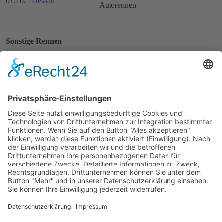
01.10.
Dessau
Autorennen
Sonstige Rennen
14.05.
Hockenheim
Mai-Pokal-Rennen
20.05.
Monte Carlo
Prix de Monte-Carlo Formule 3
21.05.
Frankfurt
Frankfurter Dreieck
18.06.
Kiel
Kieler Hafenkurs
18.06.
Tübingen
2. Stadtring-Rennen Tübingen
25.06.
Schotten
Jubiläumsrennen Rund um Schotten
02.07.
Leverkusen
Um das Bayerkreuz
30.07.
Ingolstadt
Donauring-Rennen
17.09.
Grenzlandring
Grenzlandring-Rennen
24.09.
Saarbrücken
Saaruferring-Rennen
01.10.
Feldberg
1. DMV-Feldberg-Rennen
Impressum
Datenschutzerklärung