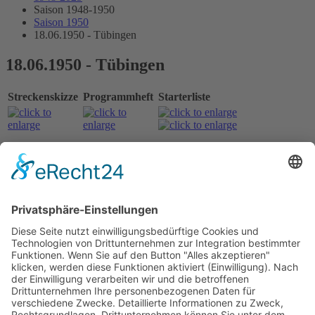
Saison 1948-1950
Saison 1950
18.06.1950 - Tübingen
18.06.1950 - Tübingen
Streckenskizze
Programmheft
Starterliste
Alle Ergebnisse:
Nennungsliste Formel III
Ergebnis Zeittraining Formel III
Original Zeitnahme
Startaufstellung Formel III
Original Zeitnahme
Ergebnis Rennen Formel III
Original Zeitnahme
Nennungsliste Kleinstrennwagen
Ergebnis Zeittraining Kleinstrennwagen
Original Zeitnahme