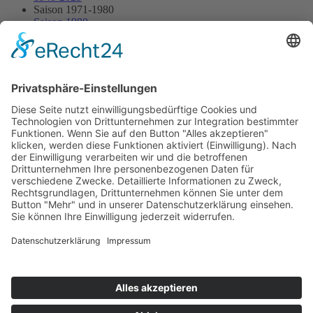
Saison 1971-1980
Saison 1980
21.09.1980 - Kalter Wangen
21.09.1980 - Kalter Wangen
Streckenskizze
Alle Ergebnisse:
Nennungsliste
Ergebnis Rennen
Impressum
Datenschutzerklärung
Kontakt
Links
Jahrbuch
Sitemap