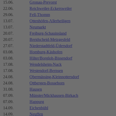
15.06.
Gronau-Prevorst
22.06.
Reichweiler-Eckersweiler
29.06.
Fell-Thomm
13.07.
Ottenhöfen-Allerheiligen
13.07.
Neumarkt
20.07.
Freiburg-Schauinsland
20.07.
Breidscheid-Metzgesfeld
27.07.
Niederstadtfeld-Üdersdorf
03.08.
Homburg-Käshofen
03.08.
Hilter/Borgloh-Bissendorf
17.08.
Wendelsheim-Nack
17.08.
Westendorf-Bernsen
24.08.
Obermässing-Kleinnottersdorf
24.08.
Ottbergen-Bosseborn
31.08.
Hausen
07.09.
Münster/Mickhausen-Birkach
07.09.
Happurg
14.09.
Eichenbühl
14.09.
Neuffen