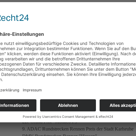
16. Alpl-Bergrennen
Austria-Trophäe Salzburgring
24. Großer Bergpreis von Österreich
Eibiswalder Bergrennen
Rechberg Rennen
Preis von Zeltweg
ADAC/MCS "Preis der Stadt Stuttgart"
ADAC-Rundstreckenrennen um den "Jan-Wellem-Pokal"
22e Grand Prix "Monaco F3"
9. ADAC Rundstrecken Rennen Preis der Stadt Karlsruhe