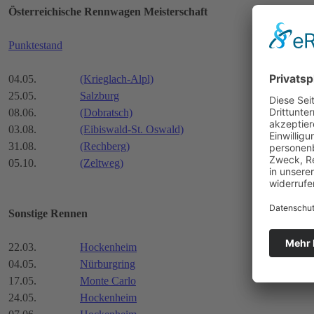
Österreichische Rennwagen Meisterschaft
Punktestand
04.05.
(Krieglach-Alpl)
25.05.
Salzburg
08.06.
(Dobratsch)
03.08.
(Eibiswald-St. Oswald)
31.08.
(Rechberg)
05.10.
(Zeltweg)
Sonstige Rennen
22.03.
Hockenheim
04.05.
Nürburgring
17.05.
Monte Carlo
24.05.
Hockenheim