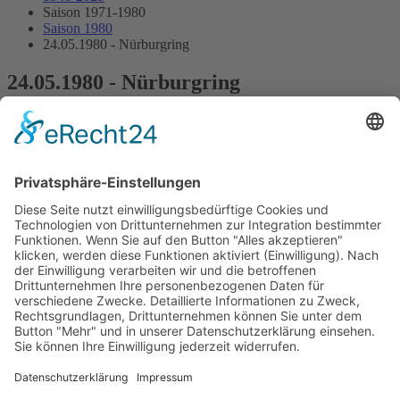
Saison 1971-1980
Saison 1980
24.05.1980 - Nürburgring
24.05.1980 - Nürburgring
2.Lauf Deutsche Formel-3-Meisterschaft
Streckenskizze
Programmheft
Starterliste
Alle Ergebnisse:
Nennungsliste
Ergebnis Zeittraining
Original Zeitnahme
Startaufstellung
Original Zeitnahme
Ergebnis Rennen
Original Zeitnahme
Impressum