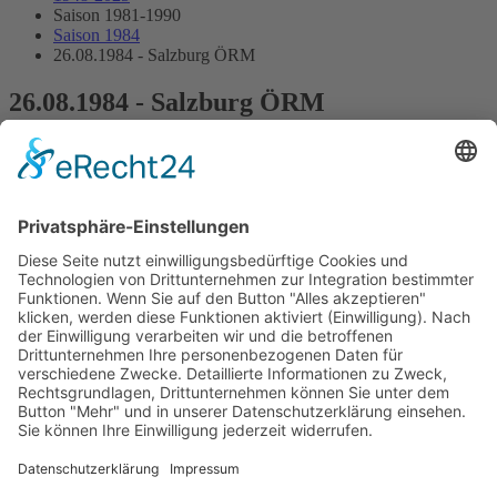
Saison 1981-1990
Saison 1984
26.08.1984 - Salzburg ÖRM
26.08.1984 - Salzburg ÖRM
6.Lauf Österreichische Rennwagen Meisterschaft
Streckenskizze
Programmheft
Starterliste
Alle Ergebnisse:
Nennungsliste
Gesamtergebnis Zeittraining 1+2
Original Zeitnahme
Startaufstellung
Original Zeitnahme
Ergebnis Rennen
Original Zeitnahme
Impressum