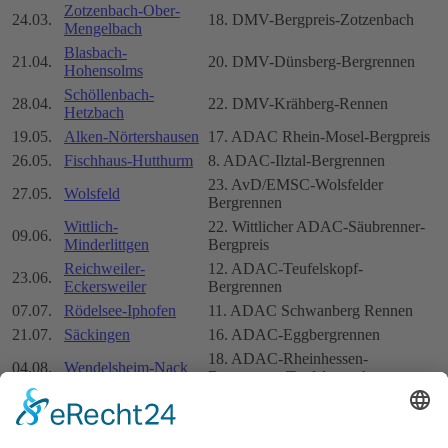
Zotzenbach-Ober-
24.03.
18. DMV-Bergpreis-Zotzenbach
Mengelbach
Blasbach-
21.04.
20. DMV-Dünsberg-Bergrennen
Hohensolms
Schöllenbach-
28.04.
22. DMV-Krähberg-Rennen
Hetzbach
19.05.
Alken-Nörtershausen
17. ADAC Rhein-Mosel-Bergpreis
26.05.
Fischhaus-Hutthurm
8. ADAC-Ilztal-Bergrennen
23. AvD/EMSC-Wolsfelder
27.05.
Wolsfeld
Bergrennen
Wittlich-
22. Wittlicher ADAC-Säubrenner-
09.06.
Minderlittgen
Bergpreis
Reichweiler-
12. ADAC-Teufelskopf-
23.06.
Eckersweiler
Bergrennen
07.07.
Rödelsee-Iphofen
11. ADAC Schwanberg Rennen
21.07.
Säckingen
16. ADAC-Eggbergrennen
18. ADAC-Rheinhessen-
04.08.
Wendelsheim-Nack
Bergrennen Teufelsrutsch
18. AvD/GAMSC Bergrennen
01.09.
Eichenbühl
Unterfranken
08.09.
Klotten-Wirfus
14. ADAC-Eifel-Bergpreis