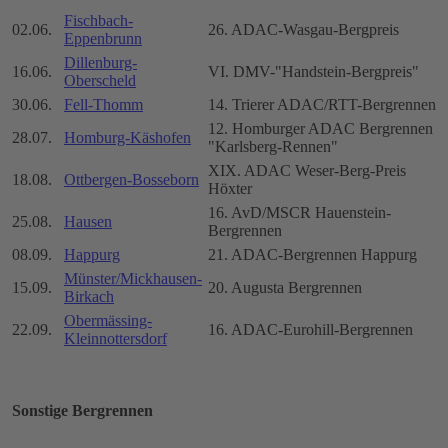
Fischbach-
02.06.
26. ADAC-Wasgau-Bergpreis
Eppenbrunn
Dillenburg-
16.06.
VI. DMV-"Handstein-Bergpreis"
Oberscheld
30.06.
Fell-Thomm
14. Trierer ADAC/RTT-Bergrennen
12. Homburger ADAC Bergrennen
28.07.
Homburg-Käshofen
"Karlsberg-Rennen"
XIX. ADAC Weser-Berg-Preis
18.08.
Ottbergen-Bosseborn
Höxter
16. AvD/MSCR Hauenstein-
25.08.
Hausen
Bergrennen
08.09.
Happurg
21. ADAC-Bergrennen Happurg
Münster/Mickhausen-
15.09.
20. Augusta Bergrennen
Birkach
Obermässing-
22.09.
16. ADAC-Eurohill-Bergrennen
Kleinnottersdorf
Sonstige Bergrennen