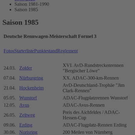
Saison 1981-1990
Saison 1985
Saison 1985
Deutsche Rennwagen-Meisterschaft Formel 3
Fotos
Starterliste
Punktestand
Reglement
XVI. AvD-Rundstreckenrennen
24.03.
Zolder
"Bergischer Löwe"
07.04.
Nürburgring
XX. ADAC-300-km-Rennen
AvD-Deutschland-Trophäe "Jim
21.04.
Hockenheim
Clark-Rennen"
05.05.
Wunstorf
ADAC-Flugplatzrennen Wunstorf
12.05.
Avus
ADAC-Avus-Rennen
Preis des Aichfeldes / ADAC-
26.05.
Zeltweg
Hessen-Cup
09.06.
Erding
ADAC-Flugplatz-Rennen Erding
30.06.
Norisring
200 Meilen von Nürnberg