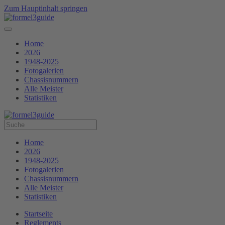
Zum Hauptinhalt springen
Home
2026
1948-2025
Fotogalerien
Chassisnummern
Alle Meister
Statistiken
Home
2026
1948-2025
Fotogalerien
Chassisnummern
Alle Meister
Statistiken
Startseite
Reglements