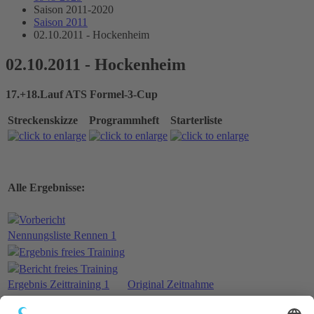
Saison 2011-2020
Saison 2011
02.10.2011 - Hockenheim
02.10.2011 - Hockenheim
17.+18.Lauf ATS Formel-3-Cup
Streckenskizze
Programmheft
Starterliste
Alle Ergebnisse:
Vorbericht
Nennungsliste Rennen 1
Ergebnis freies Training
Bericht freies Training
Ergebnis Zeittraining 1
Original Zeitnahme
Bericht Zeittraining 1