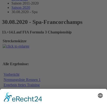
Saison 2011-2020
Saison 2020
30.08.2020 - Spa
30.08.2020 - Spa-Francorchamps
13.+14.Lauf FIA Formula 3 Championship
Streckenskizze
Alle Ergebnisse:
Vorbericht
Nennungsliste Rennen 1
Ergebnis freies Training
Bericht freies Training
Ergebnis Zeittraining
Original Zeitnahme
Bericht Zeittraining
Startaufstellung Rennen 1