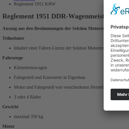
Reglement 1951 KRW
Reglement 1951 DDR-Wagenmeisterschaft
Auszug aus den Bestimmungen der Sektion Motorrennsport
Teilnehmer
Inhaber einer Fahrer-Lizenz der Sektion Motorrennsport
Fahrzeuge
Kleinstrennwagen
Fahrgestell und Karosserie in Eigenbau
Motor und Fahrgestell von verschiedenen Herstellern
3 oder 4 Räder
Gewicht
maximal 350 kg
Motor