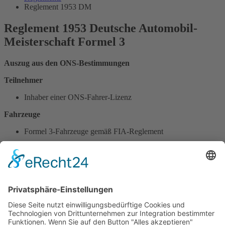
Reglement 1953 DM
Reglement 1953 Deutsche Automobil-
Meisterschaft Formel 3
Auszug aus den ONS-Bestimmungen
Teilnehmer
Inhaber einer ONS-Fahrer-Lizenz
Fahrzeuge
Formel 3-Fahrzeuge gemäß FIA-Reglement
Mindestgewicht
200 kg ohne Fahrer
Motor
Hubraum maximal 500 ccm ohne Kompressor
Durchführung der Wertungsläufe: