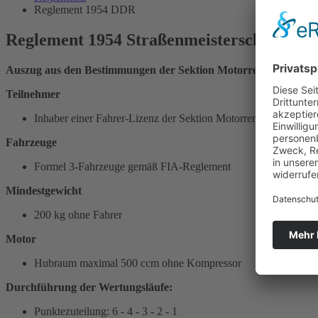
Reglement 1954 DDR
Reglement 1954 Straßenmeisterschaft der
Auszug aus den Bestimmungen der Sektion Motorrennsport
Teilnehmer
Inhaber einer Fahrer-Lizenz der Sektion Motorrennsport
Fahrzeuge
Formel 3-Fahrzeuge gemäß FIA-Reglement
Mindestgewicht
200 kg ohne Fahrer
Motor
Hubraum maximal 500 ccm ohne Kompressor
Durchführung der Wertungsläufe:
Punktezuteilung: 6 - 4 - 3 - 2 - 1