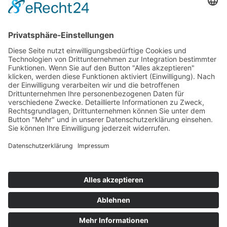
Kraftstoffzufuhr (Vergaser oder Einspritzung) entsprechend
dem Originalmotor
Kraftübertragung
Getriebe aus einem FIA-homologierten Tourenwagen
Durchführung der Wertungsläufe:
Punktezuteilung: 8 - 6 - 4 - 3 - 2 - 1
Punktevergabe nur bei mindestens 5 gestarteten Fahrzeugen
Teilnahme an mindestens 2 Rundstrecken- und 2 Bergrennen
Bei Punktegleichheit entscheidet die größere Anzahl der
ersten, dann der zweiten und dann der dritten Plätze
Impressum
Datenschutzerklärung
Kontakt
Links
Jahrbuch
Sitemap
Cookie-Einstellungen