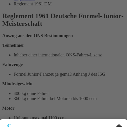
Reglement 1961 DM
Reglement 1961 Deutsche Formel-Junior-
Meisterschaft
Auszug aus den ONS Bestimmungen
Teilnehmer
Inhaber einer internationalen ONS-Fahrer-Lizenz
Fahrzeuge
Formel Junior-Fahrzeuge gemäß Anhang J des ISG
Mindestgewicht
400 kg ohne Fahrer
360 kg ohne Fahrer bei Motoren bis 1000 ccm
Motor
Hubraum maximal 1100 ccm
Motor aus einem FIA-homologierten Tourenwagen