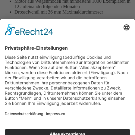
Motor aus Wagenmodell mit mindestens 1000 Exemplaren in
12 aufeinanderfolgenden Monaten
Drosselventil mit 36 mm Maximaldurchmesser
Kraftübertragung
max. 2 Antriebsräder, max. 4 Vorwärtsgänge
Getriebe aus Wagenmodell mit mindestens 1000 Exemplaren
in 12 aufeinanderfolgenden Monaten
Durchführung des Wertungslaufes:
2 Ausscheidungsläufe und 1 Endlauf: max. 100 km
1 Endlauf ohne Ausscheidungsläufe: zwischen 140 und 200
km
Punktezuteilung gemäß Platzierung und Anzahl der
Startplätze: 33 - 32 - 31 - 30 - 29 - 28 - usw.
Gewertet werden die besten 2 Fahrer pro Nationalmannschaft
Sieger ist die Nationalmannschaft mit den meisten Punkten
Impressum
Datenschutzerklärung
Kontakt
Links