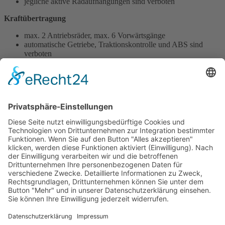
jegliche aktive Radaufhängungen sind verboten
Kraftübertragung
max. 2 Antriebsräder, max. 6 Vorwärtsgänge
automatische Getriebe, Traktionskontrolle und ABS sind
verboten
Durchführung der Wertungsläufe:
freies Training: 60 Minuten
Zeittraining: 30 Minuten
Startaufstellung zum 1.Lauf nach Zeittraining
Startaufstellung zum 2.Lauf nach Ergebnis von Rennen 1,
reversed grid für Platz 1 bis 8
Rennen 1: ca. 80 km, max. 30 Minuten
Rennen 2: ca. 110 km, max. 40 Minuten
Punktezuteilung Rennen 1: 10 - 8 - 6 - 5 - 4 - 3 - 2 - 1
Punktezuteilung Rennen 2: 6 - 5 - 4 - 3 - 2 - 1
1 Punkt für die Trainingsbestzeit
Bei Punktegleichheit entscheidet die größere Anzahl der
ersten, dann der zweiten und eventuell weiterer Plätze
Impressum