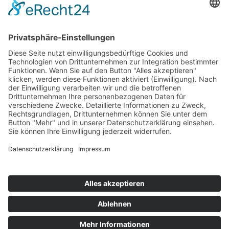
Weitere Beiträge …
18.09.1960 - Dresden-Hellerau
31.07.1960 - Sachsenring
10.07.1960 - Bautzen
15.05.1960 - Bernau
1
2
3
4
Impressum
Datenschutzerklärung
Kontakt
Links
Jahrbuch
Sitemap
Cookie-Einstellungen