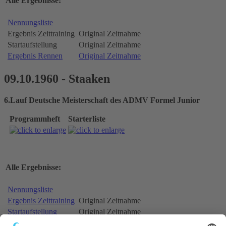
Alle Ergebnisse:
Nennungsliste
Ergebnis Zeittraining
Original Zeitnahme
Startaufstellung
Original Zeitnahme
Ergebnis Rennen
Original Zeitnahme
09.10.1960 - Staaken
6.Lauf Deutsche Meisterschaft des ADMV Formel Junior
Programmheft
Starterliste
Alle Ergebnisse:
Nennungsliste
Ergebnis Zeittraining
Original Zeitnahme
Startaufstellung
Original Zeitnahme
Ergebnis Rennen
Original Zeitnahme