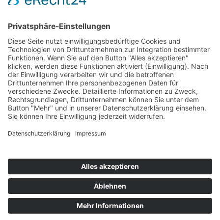
16.10.1960 - Nürburgring
09.10.1960 - Sudelfeld
02.10.1960 - Nürburgring
21.08.1960 - Pirmasens
1
2
3
4
5
Impressum
Datenschutzerklärung
Kontakt
Links
Jahrbuch
Sitemap
Cookie-Einstellungen