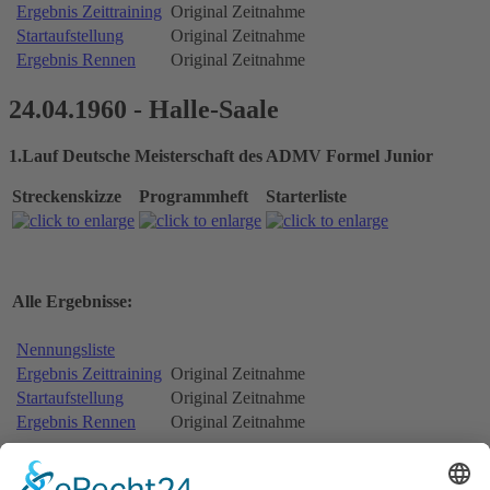
Ergebnis Zeittraining
Original Zeitnahme
Startaufstellung
Original Zeitnahme
Ergebnis Rennen
Original Zeitnahme
24.04.1960 - Halle-Saale
1.Lauf Deutsche Meisterschaft des ADMV Formel Junior
Streckenskizze
Programmheft
Starterliste
Alle Ergebnisse:
Nennungsliste
Ergebnis Zeittraining
Original Zeitnahme
Startaufstellung
Original Zeitnahme
Ergebnis Rennen
Original Zeitnahme
Weitere Beiträge …