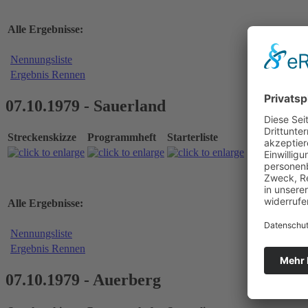
Alle Ergebnisse:
Nennungsliste
Ergebnis Rennen
07.10.1979 - Sauerland
Streckenskizze
Programmheft
Starterliste
Alle Ergebnisse:
Nennungsliste
Ergebnis Rennen
07.10.1979 - Auerberg