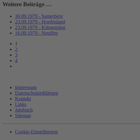
Weitere Beiträge …
30.09.1979 - Samerberg
23.09.1979 - Hopfenland
23.09.1979 - Klingenring
16.09.1979 - Neuffen
1
2
3
4
Impressum
Datenschutzerklärung
Kontakt
Links
Jahrbuch
Sitemap
Cookie-Einstellungen