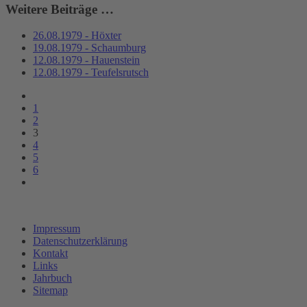
Weitere Beiträge …
26.08.1979 - Höxter
19.08.1979 - Schaumburg
12.08.1979 - Hauenstein
12.08.1979 - Teufelsrutsch
1
2
3
4
5
6
Impressum
Datenschutzerklärung
Kontakt
Links
Jahrbuch
Sitemap