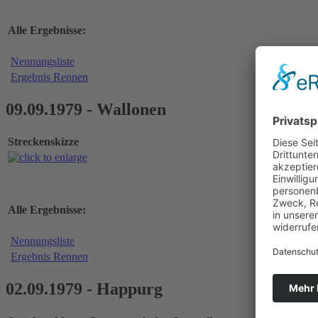
Alle Ergebnisse:
Nennungsliste
Ergebnis Rennen
09.09.1979 - Wallonen
Streckenskizze
Alle Ergebnisse:
Nennungsliste
Ergebnis Rennen
02.09.1979 - Happurg