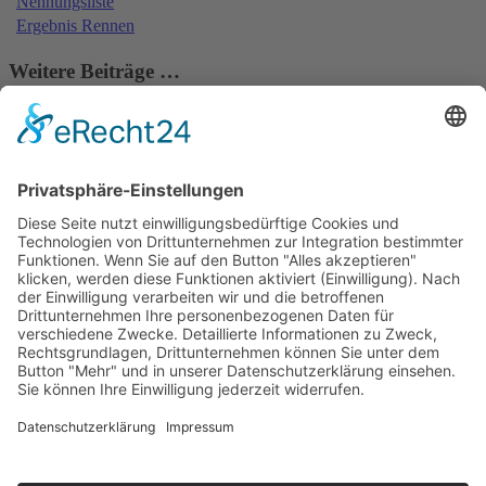
Nennungsliste
Ergebnis Rennen
Weitere Beiträge …
28.06.1981 - Trier
21.06.1981 - Edelstein
14.06.1981 - Heilbronn
14.06.1981 - Teufelskopf
2
3
4
5
6
7
8
Impressum
Datenschutzerklärung
Kontakt