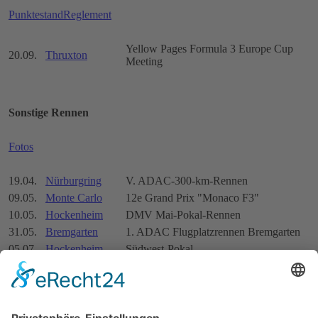
Punktestand
Reglement
Yellow Pages Formula 3 Europe Cup
20.09.
Thruxton
Meeting
Sonstige Rennen
Fotos
19.04.
Nürburgring
V. ADAC-300-km-Rennen
09.05.
Monte Carlo
12e Grand Prix "Monaco F3"
10.05.
Hockenheim
DMV Mai-Pokal-Rennen
31.05.
Bremgarten
1. ADAC Flugplatzrennen Bremgarten
05.07.
Hockenheim
Südwest-Pokal
19.07.
Diepholz
Flugplatzrennen Diepholz
IV. ADAC-Flugplatz-Rennen Ulm-
19.07.
Ulm-Laupheim
Laupheim
26.07.
Sembach
Flugplatzrennen Sembach