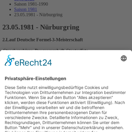
Saison 1981-1990
Saison 1981
23.05.1981 - Nürburgring
23.05.1981 - Nürburgring
2.Lauf Deutsche Formel-3-Meisterschaft
Streckenskizze
Programmheft
Starterliste
Alle Ergebnisse:
Nennungsliste
Ergebnis Zeittraining 1
Original Zeitnahme
Ergebnis Zeittraining 2
Gesamtergebnis Zeittraining 1+2
Original Zeitnahme
Startaufstellung
Original Zeitnahme
Ergebnis Rennen
Original Zeitnahme