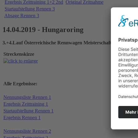
Ergebnis Zeittraining 1+2 2nd
Original Zeitnahme
Startaufstellung Rennen 3
Absage Rennen 3
14.04.2019 - Hungaroring
3.+4.Lauf Österreichische Rennwagen Meisterschaft
Streckenskizze
Alle Ergebnisse:
Nennungsliste Rennen 1
Ergebnis Zeittraining 1
Startaufstellung Rennen 1
Ergebnis Rennen 1
Nennungsliste Rennen 2
Ergebnis Zeittraining 2