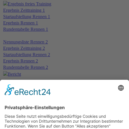
Ergebnis freies Training
Ergebnis Zeittraining 1
Startaufstellung Rennen 1
Ergebnis Rennen 1
Rundentabelle Rennen 1
Nennungsliste Rennen 2
Ergebnis Zeittraining 2
Startaufstellung Rennen 2
Ergebnis Rennen 2
Rundentabelle Rennen 2
Bericht
Weitere Beiträge …
12.05.2019 - Barcelona
05.05.2019 - Vallelunga
14.04.2019 - Hungaroring
07.04.2019 - Monza
3