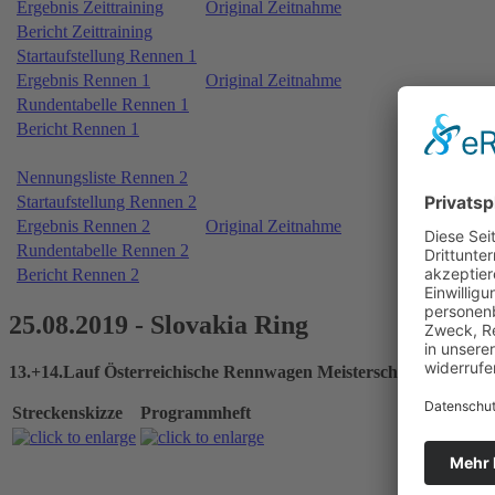
Ergebnis Zeittraining
Original Zeitnahme
Bericht Zeittraining
Startaufstellung Rennen 1
Ergebnis Rennen 1
Original Zeitnahme
Rundentabelle Rennen 1
Bericht Rennen 1
Nennungsliste Rennen 2
Startaufstellung Rennen 2
Ergebnis Rennen 2
Original Zeitnahme
Rundentabelle Rennen 2
Bericht Rennen 2
25.08.2019 - Slovakia Ring
13.+14.Lauf Österreichische Rennwagen Meisterschaft
Streckenskizze
Programmheft