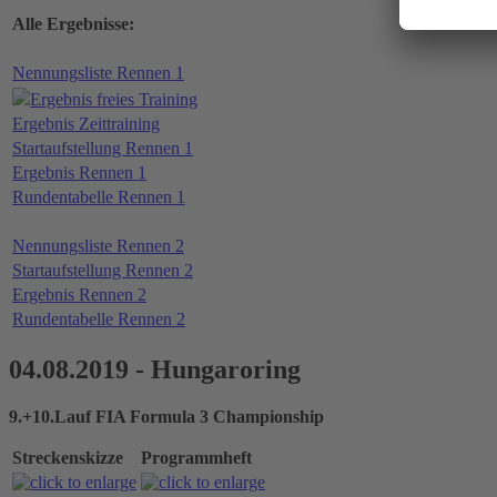
Alle Ergebnisse:
Nennungsliste Rennen 1
Ergebnis freies Training
Ergebnis Zeittraining
Startaufstellung Rennen 1
Ergebnis Rennen 1
Rundentabelle Rennen 1
Nennungsliste Rennen 2
Startaufstellung Rennen 2
Ergebnis Rennen 2
Rundentabelle Rennen 2
04.08.2019 - Hungaroring
9.+10.Lauf FIA Formula 3 Championship
Streckenskizze
Programmheft